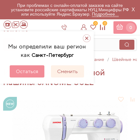
При проблемах с онлайн-оплатой заказов на сайте
X
установите российские сертификаты НУЦ Минцифры РФ
или используйте Яндекс.Браузер.
Подробнее...
0
0
0
Мы определили ваш регион
как
Санкт-Петербург
Главная
Каталог
Швейное оборудование
Швейные ма
Инструкции для швейной
Остаться
Сменить
машины JANOME 3022