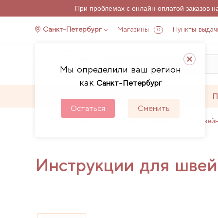
При проблемах с онлайн-оплатой заказов 
Санкт-Петербург
Магазины
Пункты выдач
0
Мы определили ваш регион
как
Санкт-Петербург
Каталог
Акции
П
Остаться
Сменить
Главная
Каталог
Швейное оборудование
Швей
Инструкции для швейной машины Bernina 540
Инструкции для шве