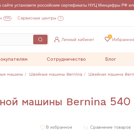
на сайте установите российские сертификаты НУЦ Минцифры РФ ил
и
Сервисные центры
595
1
0
Личный кабинет
Избранно
окупателям
Сотрудничество
Блог
ные машины
Швейные машины Bernina
Швейная машина Bern
йной машины Bernina 540
В избранное
Сравнение товаров