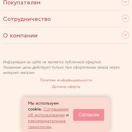
Покупателям
Сотрудничество
О компании
Информация на сайте не является публичной офертой.
Указанные цены действуют только при оформлении заказа через
интернет-магазин
Политика конфиденциальности
Договор оферты
Используем рекомендательные технологии
Мы используем
Карта сайта
cookie.
Соглашение
Согласен
об использовании
и
2007 — 2026 Sewclub
рекомендательные
технологии
.