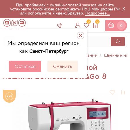
При проблемах с онлайн-оплатой заказов на сайте
X
установите российские сертификаты НУЦ Минцифры РФ
или используйте Яндекс.Браузер.
Подробнее...
0
0
0
Мы определили ваш регион
как
Санкт-Петербург
Главная
Каталог
Швейное оборудование
Швейные ма
Инструкции для швейной
Остаться
Сменить
машины Bernette Sew&Go 8