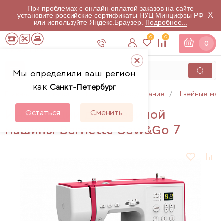
При проблемах с онлайн-оплатой заказов на сайте
X
установите российские сертификаты НУЦ Минцифры РФ
или используйте Яндекс.Браузер.
Подробнее...
0
0
0
Мы определили ваш регион
как
Санкт-Петербург
Главная
Каталог
Швейное оборудование
Швейные ма
Инструкции для швейной
Остаться
Сменить
машины Bernette Sew&Go 7