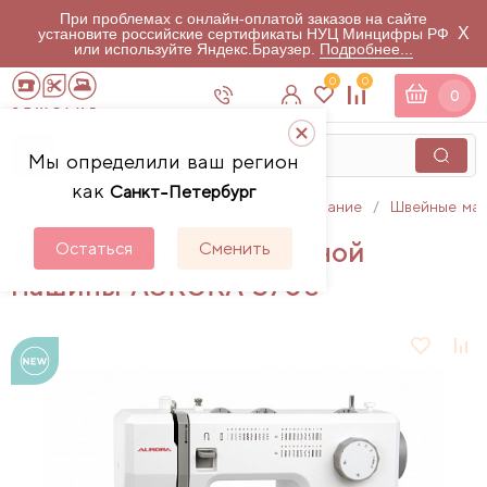
При проблемах с онлайн-оплатой заказов на сайте
X
установите российские сертификаты НУЦ Минцифры РФ
или используйте Яндекс.Браузер.
Подробнее...
0
0
0
Мы определили ваш регион
как
Санкт-Петербург
Главная
Каталог
Швейное оборудование
Швейные ма
Инструкции для швейной
Остаться
Сменить
машины AURORA 570e