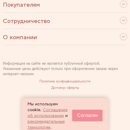
Покупателям
Сотрудничество
О компании
Информация на сайте не является публичной офертой.
Указанные цены действуют только при оформлении заказа через
интернет-магазин
Политика конфиденциальности
Договор оферты
Используем рекомендательные технологии
Мы используем
Карта сайта
cookie.
Соглашение
Согласен
об использовании
и
2007 — 2026 Sewclub
рекомендательные
технологии
.