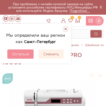
При проблемах с онлайн-оплатой заказов на сайте
X
установите российские сертификаты НУЦ Минцифры РФ
или используйте Яндекс.Браузер.
Подробнее...
0
0
0
Мы определили ваш регион
как
Санкт-Петербург
Главная
Каталог
Швейное оборудование
Швейные ма
Швейная машина Alfa PRO
Остаться
Сменить
1000e