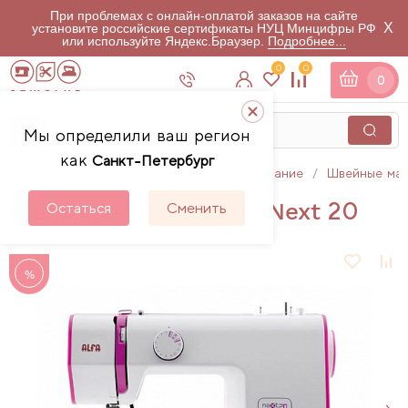
При проблемах с онлайн-оплатой заказов на сайте
X
установите российские сертификаты НУЦ Минцифры РФ
или используйте Яндекс.Браузер.
Подробнее...
0
0
0
Мы определили ваш регион
как
Санкт-Петербург
Главная
Каталог
Швейное оборудование
Швейные ма
Швейная машина Alfa Next 20
Остаться
Сменить
%