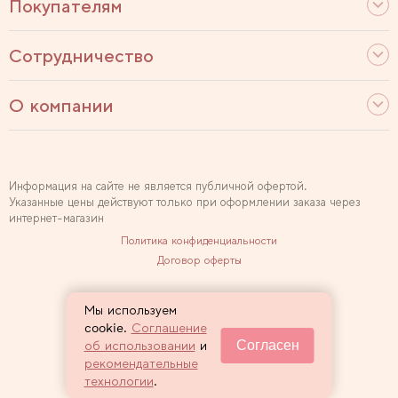
Покупателям
Сотрудничество
О компании
Информация на сайте не является публичной офертой.
Указанные цены действуют только при оформлении заказа через
интернет-магазин
Политика конфиденциальности
Договор оферты
Используем рекомендательные технологии
Мы используем
Карта сайта
cookie.
Соглашение
Согласен
об использовании
и
2007 — 2026 Sewclub
рекомендательные
технологии
.