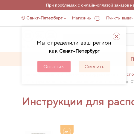
При проблемах с онлайн-оплатой заказов 
Санкт-Петербург
Магазины
Пункты выдач
0
Мы определили ваш регион
как
Санкт-Петербург
Каталог
Акции
П
Остаться
Сменить
Главная
Каталог
Швейное оборудование
Распо
Инструкции для распошивальной машины Brother 
Инструкции для рас