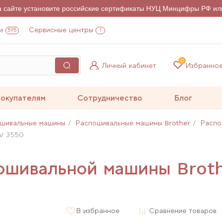
на сайте установите российские сертификаты НУЦ Минцифры РФ ил
и
Сервисные центры
595
1
0
Личный кабинет
Избранно
окупателям
Сотрудничество
Блог
шивальные машины
Распошивальные машины Brother
Распо
CV 3550
пошивальной машины Brot
В избранное
Сравнение товаров