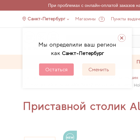
При проблемах с онлайн-оплатой заказов 
Санкт-Петербург
Магазины
Пункты выдач
0
Мы определили ваш регион
как
Санкт-Петербург
Каталог
Акции
П
Остаться
Сменить
Главная
Каталог
Аксессуары для швейных машин 
Приставной столик Alfa 34х32 см для ALFA Jem, Ho
Приставной столик A