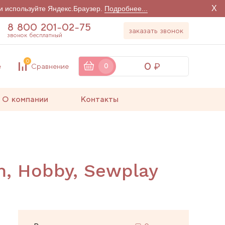
X
и используйте Яндекс.Браузер.
Подробнее...
8 800 201-02-75
заказать звонок
звонок бесплатный
0
0
е
Сравнение
0
О компании
Контакты
m, Hobby, Sewplay