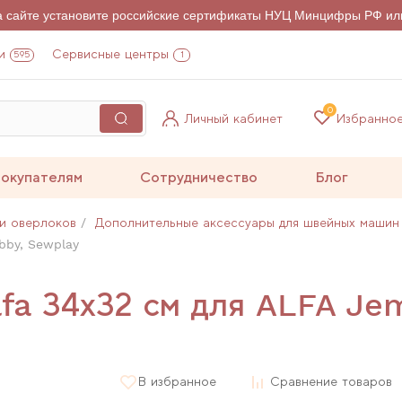
на сайте установите российские сертификаты НУЦ Минцифры РФ ил
и
Сервисные центры
595
1
0
Личный кабинет
Избранно
окупателям
Сотрудничество
Блог
и оверлоков
Дополнительные аксессуары для швейных машин
bby, Sewplay
lfa 34х32 см для ALFA Je
В избранное
Сравнение товаров