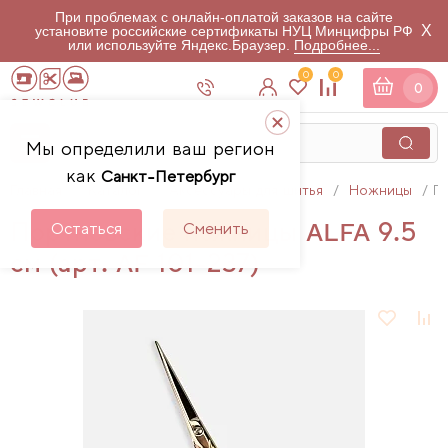
При проблемах с онлайн-оплатой заказов на сайте
X
установите российские сертификаты НУЦ Минцифры РФ
или используйте Яндекс.Браузер.
Подробнее...
0
0
0
Мы определили ваш регион
как
Санкт-Петербург
Главная
Каталог
Аксессуары для шитья
Ножницы
По
Портновские ножницы ALFA 9.5
Остаться
Сменить
см (арт. AF 101-237)