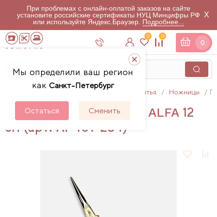
При проблемах с онлайн-оплатой заказов на сайте
X
установите российские сертификаты НУЦ Минцифры РФ
или используйте Яндекс.Браузер.
Подробнее...
0
0
0
Мы определили ваш регион
как
Санкт-Петербург
Главная
Каталог
Аксессуары для шитья
Ножницы
По
Портновские ножницы ALFA 12
Остаться
Сменить
см (арт. AF 101-234)