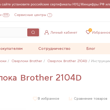
на сайте установите российские сертификаты НУЦ Минцифры РФ ил
и
Сервисные центры
595
1
0
Личный кабинет
Избранно
окупателям
Сотрудничество
Блог
локи
Оверлоки Brother
Оверлок Brother 2104D
Инструкции
лока Brother 2104D
В избранное
Сравнение товаров