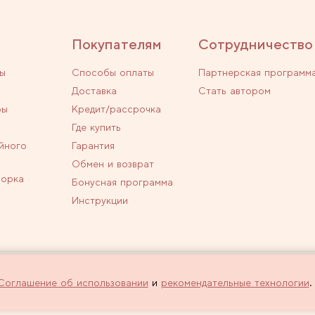
Покупателям
Сотрудничество
ы
Способы оплаты
Партнерская программ
Доставка
Стать автором
ры
Кредит/рассрочка
Где купить
йного
Гарантия
Обмен и возврат
ворка
Бонусная программа
Инструкции
личной офертой.
Политика конфиденциальн
Соглашение об использовании
и
рекомендательные технологии
.
 оформлении заказа через интернет-
Используем рекомендатель
сайта