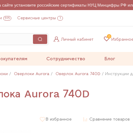
на сайте установите российские сертификаты НУЦ Минцифры РФ ил
и
Сервисные центры
595
1
0
Личный кабинет
Избранно
окупателям
Сотрудничество
Блог
локи
Оверлоки Aurora
Оверлок Aurora 740D
Инструкции д
лока Aurora 740D
В избранное
Сравнение товаров