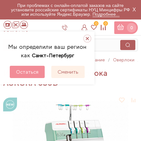
При проблемах с онлайн-оплатой заказов на сайте
X
установите российские сертификаты НУЦ Минцифры РФ
или используйте Яндекс.Браузер.
Подробнее...
0
0
0
Мы определили ваш регион
как
Санкт-Петербург
Главная
Каталог
Швейное оборудование
Оверлоки
Инструкции для оверлока
Остаться
Сменить
AURORA 636D