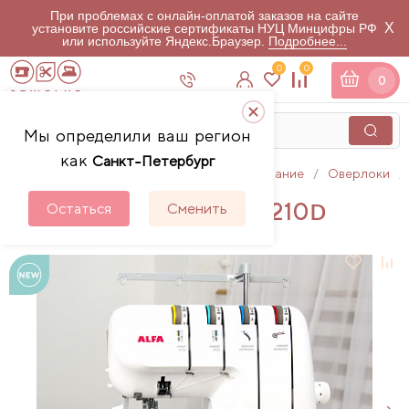
При проблемах с онлайн-оплатой заказов на сайте
X
установите российские сертификаты НУЦ Минцифры РФ
или используйте Яндекс.Браузер.
Подробнее...
0
0
0
Мы определили ваш регион
как
Санкт-Петербург
Главная
Каталог
Швейное оборудование
Оверлоки
Оверлок Alfa Flatlock 210D
Остаться
Сменить