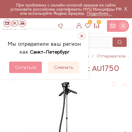
При проблемах с онлайн-оплатой заказов на сайте
X
установите российские сертификаты НУЦ Минцифры РФ
или используйте Яндекс.Браузер.
Подробнее...
0
0
0
Мы определили ваш регион
как
Санкт-Петербург
Главная
Каталог
Гладильная техника
Отпариватели
Отпариватель Comfort AU1750
Остаться
Сменить