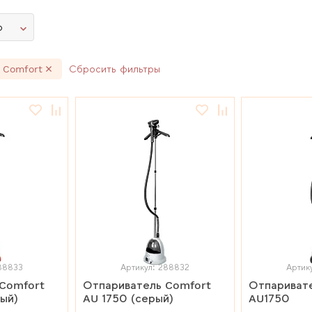
ю
 Comfort
Сбросить фильтры
288833
Артикул: 288832
Артик
Comfort
Отпариватель Comfort
Отпариват
ный)
AU 1750 (серый)
AU1750