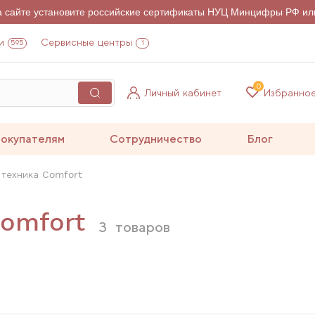
на сайте установите российские сертификаты НУЦ Минцифры РФ ил
и
Сервисные центры
595
1
0
Личный кабинет
Избранно
окупателям
Сотрудничество
Блог
 техника Comfort
Comfort
3
товаров