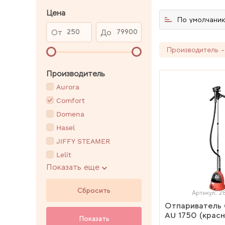
Цена
По умолчани
От
До
Производитель -
Производитель
Aurora
Comfort
Domena
Hasel
JIFFY STEAMER
Lelit
Показать еще
MAC5
Сбросить
Артикул: 
Отпариватель 
AU 1750 (крас
Показать