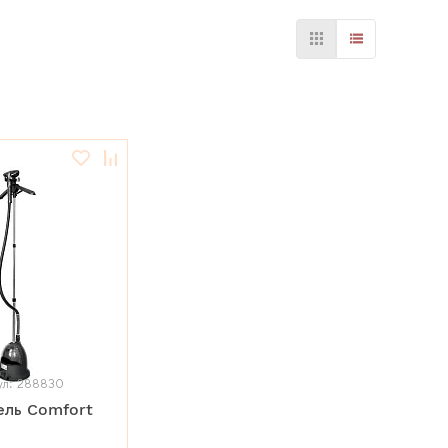
ул: 288830
ель Comfort