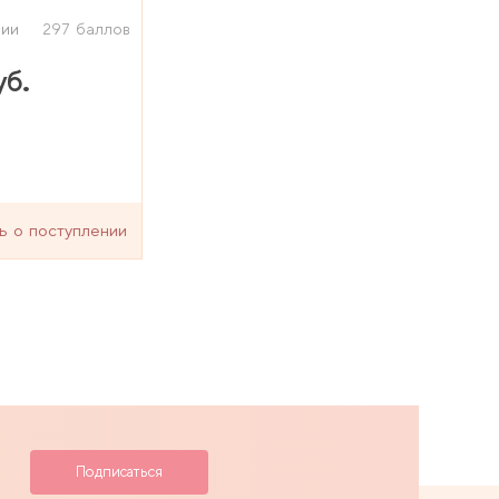
чии
297 баллов
уб.
ь о поступлении