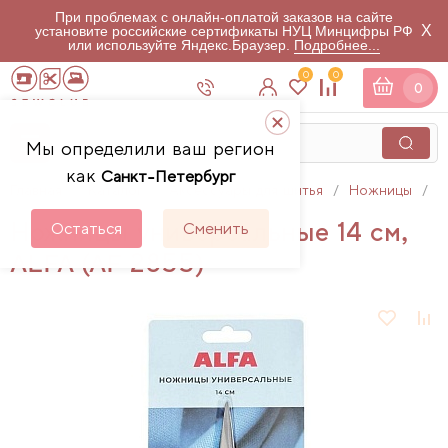
При проблемах с онлайн-оплатой заказов на сайте
X
установите российские сертификаты НУЦ Минцифры РФ
или используйте Яндекс.Браузер.
Подробнее...
0
0
0
Мы определили ваш регион
как
Санкт-Петербург
Главная
Каталог
Аксессуары для шитья
Ножницы
Н
Ножницы универсальные 14 см,
Остаться
Сменить
ALFA (AF 2855)