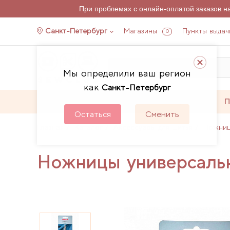
При проблемах с онлайн-оплатой заказов 
Санкт-Петербург
Магазины
Пункты выдач
0
Мы определили ваш регион
как
Санкт-Петербург
Каталог
Акции
П
Остаться
Сменить
Главная
Каталог
Аксессуары для шитья
Ножни
Ножницы универсальн