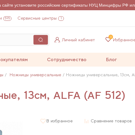
на сайте установите российские сертификаты НУЦ Минцифры РФ ил
и
Сервисные центры
595
1
0
Личный кабинет
Избранно
окупателям
Сотрудничество
Блог
цы
Ножницы универсальные
Ножницы универсальные, 13см, AL
ые, 13см, ALFA (AF 512)
В избранное
Сравнение товаров