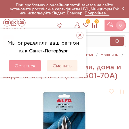
При проблемах с онлайн-оплатой заказов на сайте
X
установите российские сертификаты НУЦ Минцифры РФ
или используйте Яндекс.Браузер.
Подробнее...
0
0
0
Мы определили ваш регион
как
Санкт-Петербург
Главная
Каталог
Аксессуары для шитья
Ножницы
Н
Ножницы для рукоделия, дома и
Остаться
Сменить
сада 18 см, ALFA (AF 6501-70А)