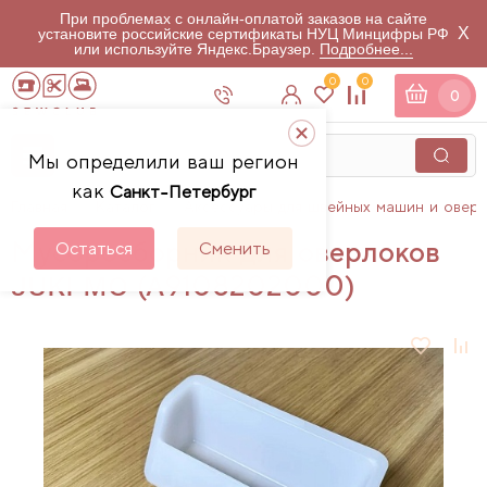
При проблемах с онлайн-оплатой заказов на сайте
X
установите российские сертификаты НУЦ Минцифры РФ
или используйте Яндекс.Браузер.
Подробнее...
0
0
0
Мы определили ваш регион
как
Санкт-Петербург
Главная
Каталог
Аксессуары для швейных машин и овер
Мусоросборник для оверлоков
Остаться
Сменить
JUKI MO (A9108202000)