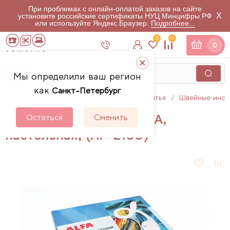
При проблемах с онлайн-оплатой заказов на сайте
X
установите российские сертификаты НУЦ Минцифры РФ
или используйте Яндекс.Браузер.
Подробнее...
0
0
0
Мы определили ваш регион
как
Санкт-Петербург
Главная
Каталог
Аксессуары для шитья
Швейные инст
Лупа с подсветкой ALFA,
Остаться
Сменить
настольная, (AF-2180)