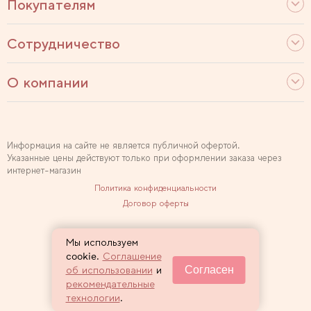
Покупателям
Сотрудничество
О компании
Информация на сайте не является публичной офертой.
Указанные цены действуют только при оформлении заказа через
интернет-магазин
Политика конфиденциальности
Договор оферты
Используем рекомендательные технологии
Мы используем
Карта сайта
cookie.
Соглашение
Согласен
об использовании
и
2007 — 2026 Sewclub
рекомендательные
технологии
.