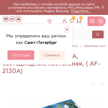
При проблемах с онлайн-оплатой заказов на сайте
X
установите российские сертификаты НУЦ Минцифры РФ
или используйте Яндекс.Браузер.
Подробнее...
0
0
0
Мы определили ваш регион
как
Санкт-Петербург
Главная
Каталог
Аксессуары для шитья
Швейные инст
Лупа с подсветкой ALFA,
Остаться
Сменить
светодиодная, настольная, ( AF-
2130A)