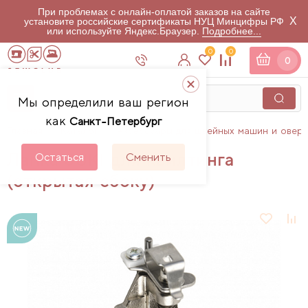
При проблемах с онлайн-оплатой заказов на сайте
X
установите российские сертификаты НУЦ Минцифры РФ
или используйте Яндекс.Браузер.
Подробнее...
0
0
0
Мы определили ваш регион
как
Санкт-Петербург
Главная
Каталог
Аксессуары для швейных машин и овер
Лапка JUKI для квилтинга
Остаться
Сменить
(открытая сбоку)