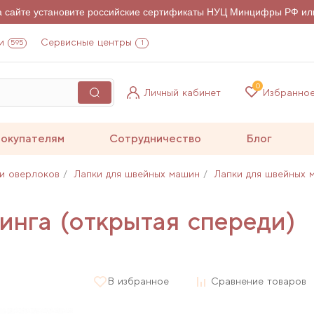
на сайте установите российские сертификаты НУЦ Минцифры РФ ил
и
Сервисные центры
595
1
0
Личный кабинет
Избранно
окупателям
Сотрудничество
Блог
и оверлоков
Лапки для швейных машин
Лапки для швейных 
инга (открытая спереди)
В избранное
Сравнение товаров