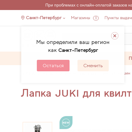
При проблемах с онлайн-оплатой заказов 
Санкт-Петербург
Магазины
Пункты выдач
0
Мы определили ваш регион
как
Санкт-Петербург
Каталог
Акции
П
Остаться
Сменить
Главная
Каталог
Аксессуары для швейных машин 
Лапка JUKI для квилт