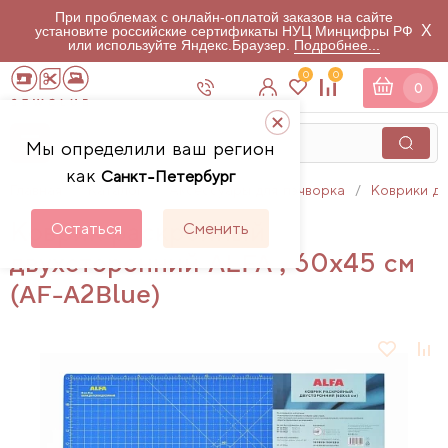
При проблемах с онлайн-оплатой заказов на сайте
X
установите российские сертификаты НУЦ Минцифры РФ
или используйте Яндекс.Браузер.
Подробнее...
0
0
0
Мы определили ваш регион
как
Санкт-Петербург
Главная
Каталог
Аксессуары для пэчворка
Коврики дл
Коврик раскройный
Остаться
Сменить
двухсторонний ALFA , 60x45 см
(AF-A2Blue)