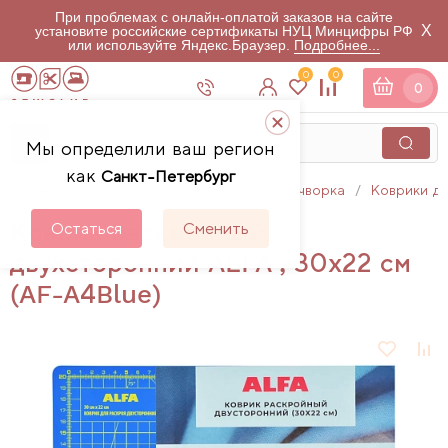
При проблемах с онлайн-оплатой заказов на сайте
X
установите российские сертификаты НУЦ Минцифры РФ
или используйте Яндекс.Браузер.
Подробнее...
0
0
0
Мы определили ваш регион
как
Санкт-Петербург
Главная
Каталог
Аксессуары для пэчворка
Коврики дл
Коврик раскройный
Остаться
Сменить
двухсторонний ALFA , 30x22 см
(AF-A4Blue)