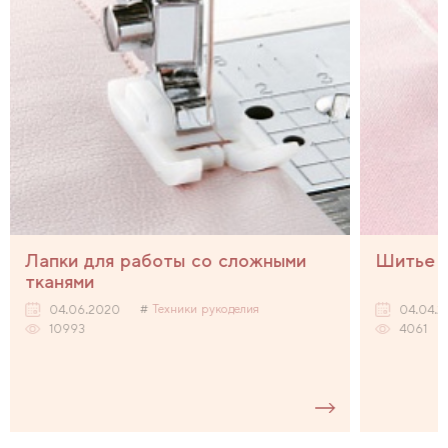
Лапки для работы со сложными
Шитье д
тканями
Техники рукоделия
04.06.2020
04.04.2
10993
4061