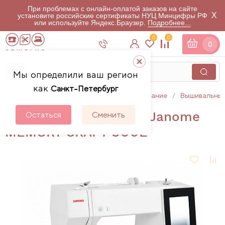
При проблемах с онлайн-оплатой заказов на сайте
X
установите российские сертификаты НУЦ Минцифры РФ
или используйте Яндекс.Браузер.
Подробнее...
0
0
0
Мы определили ваш регион
как
Санкт-Петербург
Главная
Каталог
Швейное оборудование
Вышивальны
Вышивальная машина Janome
Остаться
Сменить
MEMORY CRAFT 500E