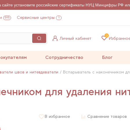
на сайте установите российские сертификаты НУЦ Минцифры РФ ил
и
Сервисные центры
595
1
0
Личный кабинет
Избранно
окупателям
Сотрудничество
Блог
ватели швов и нитевдеватели
Вспарыватель с наконечником дл
нечником для удаления ни
В избранное
Сравнение товаров