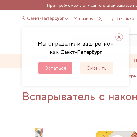
При проблемах с онлайн-оплатой заказов 
Санкт-Петербург
Магазины
Пункты выдач
0
Мы определили ваш регион
как
Санкт-Петербург
Каталог
Акции
П
Остаться
Сменить
Главная
Каталог
Аксессуары для шитья
Вспары
Вспарыватель с нако