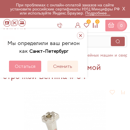
При проблемах с онлайн-оплатой заказов на сайте
X
установите российские сертификаты НУЦ Минцифры РФ
или используйте Яндекс.Браузер.
Подробнее...
0
0
0
Мы определили ваш регион
как
Санкт-Петербург
Главная
Каталог
Аксессуары для швейных машин и овер
Узкий подрубатель прямой
Остаться
Сменить
строчкой Bernina # 64