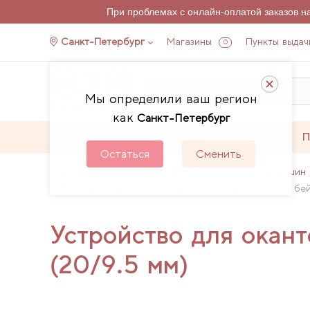
При проблемах с онлайн-оплатой заказов 
Санкт-Петербург
Магазины
Пункты выдач
0
Мы определили ваш регион
как
Санкт-Петербург
Каталог
Акции
П
Остаться
Сменить
Главная
Каталог
Аксессуары для швейных машин 
Устройство для окантовки фальцованной косой бей
Устройство для окант
(20/9.5 мм)