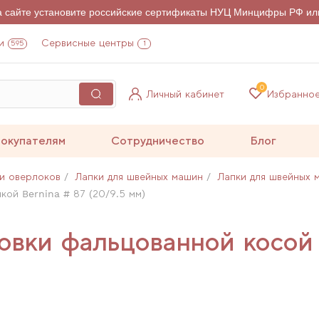
на сайте установите российские сертификаты НУЦ Минцифры РФ ил
и
Сервисные центры
595
1
0
Личный кабинет
Избранно
окупателям
Сотрудничество
Блог
и оверлоков
Лапки для швейных машин
Лапки для швейных 
кой Bernina # 87 (20/9.5 мм)
овки фальцованной косой