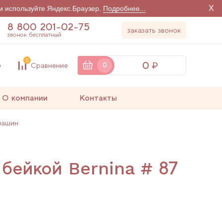
X
и используйте Яндекс.Браузер.
Подробнее...
8 800 201-02-75
заказать звонок
звонок бесплатный
0
0
е
Сравнение
0
О компании
Контакты
машин
 бейкой Bernina # 87