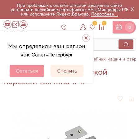
При проблемах с онлайн-оплатой заказов на сайте
X
установите российские сертификаты НУЦ Минцифры РФ
или используйте Яндекс.Браузер.
Подробнее...
0
0
0
Мы определили ваш регион
как
Санкт-Петербург
Главная
Каталог
Аксессуары для швейных машин и овер
Устройство для испанской
Остаться
Сменить
мережки Bernina #47