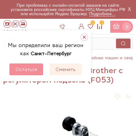
При проблемах с онлайн-оплатой заказов на сайте
X
установите российские сертификаты НУЦ Минцифры РФ
или используйте Яндекс.Браузер.
Подробнее...
0
0
0
Мы определили ваш регион
как
Санкт-Петербург
Главная
Каталог
Аксессуары для швейных машин и овер
Универсальная лапка Brother с
Остаться
Сменить
регулятором подъема (F053)