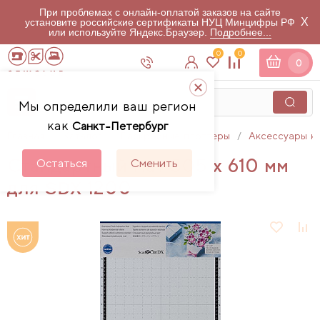
При проблемах с онлайн-оплатой заказов на сайте
X
установите российские сертификаты НУЦ Минцифры РФ
или используйте Яндекс.Браузер.
Подробнее...
0
0
0
Мы определили ваш регион
как
Санкт-Петербург
Главная
Каталог
Раскройные плоттеры
Аксессуары к
Стандартный мат 305 х 610 мм
Остаться
Сменить
для SDX 1200