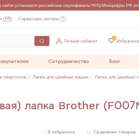
на сайте установите российские сертификаты НУЦ Минцифры РФ ил
и
Сервисные центры
595
1
0
Личный кабинет
Избранно
окупателям
Сотрудничество
Блог
и оверлоков
Лапки для швейных машин
Лапки для швейных 
вая) лапка Brother (F007
В избранное
Сравнение товаров