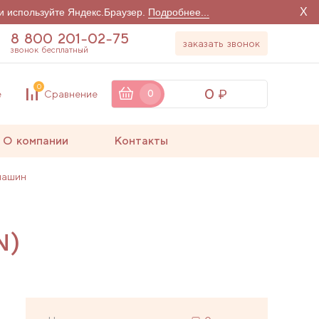
X
и используйте Яндекс.Браузер.
Подробнее...
8 800 201-02-75
заказать звонок
звонок бесплатный
0
0
е
Сравнение
0
О компании
Контакты
машин
N)