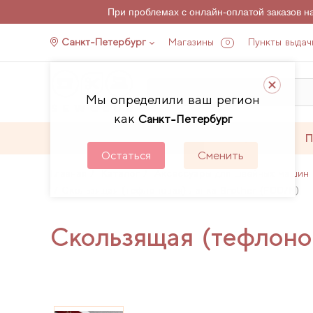
При проблемах с онлайн-оплатой заказов 
Санкт-Петербург
Магазины
Пункты выдач
0
Мы определили ваш регион
как
Санкт-Петербург
Каталог
Акции
П
Остаться
Сменить
Главная
Каталог
Аксессуары для швейных машин 
Скользящая (тефлоновая) лапка Brother (F007N)
Скользящая (тефлоно