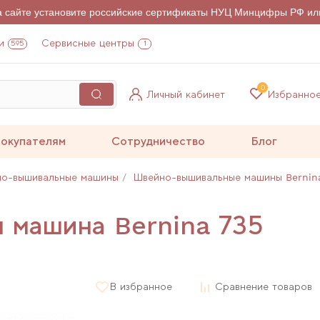
на сайте установите российские сертификаты НУЦ Минцифры РФ ил
и
Сервисные центры
595
1
0
Личный кабинет
Избранно
окупателям
Сотрудничество
Блог
о-вышивальные машины
Швейно-вышивальные машины Bernin
 машина Bernina 735
В избранное
Сравнение товаров