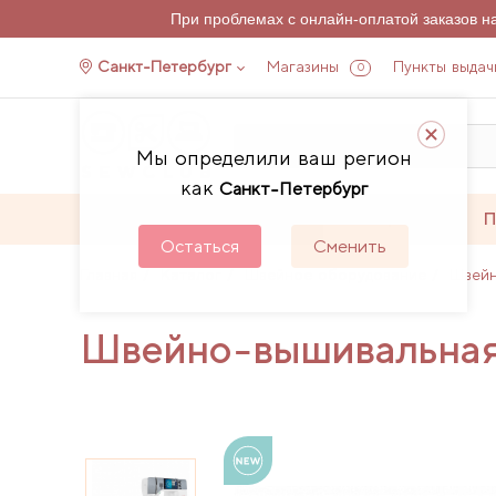
При проблемах с онлайн-оплатой заказов 
Санкт-Петербург
Магазины
Пункты выдач
0
Мы определили ваш регион
как
Санкт-Петербург
Каталог
Акции
П
Остаться
Сменить
Главная
Каталог
Швейное оборудование
Швейн
Швейно-вышивальная