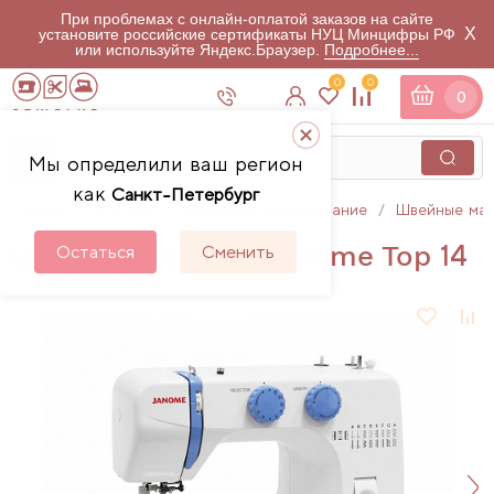
При проблемах с онлайн-оплатой заказов на сайте
X
установите российские сертификаты НУЦ Минцифры РФ
или используйте Яндекс.Браузер.
Подробнее...
0
0
0
Мы определили ваш регион
как
Санкт-Петербург
Главная
Каталог
Швейное оборудование
Швейные ма
Швейная машина Janome Top 14
Остаться
Сменить