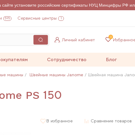
на сайте установите российские сертификаты НУЦ Минцифры РФ ил
и
Сервисные центры
595
1
0
Личный кабинет
Избранно
окупателям
Сотрудничество
Блог
ные машины
Швейные машины Janome
Швейная машина Jano
ome PS 150
В избранное
Сравнение товаров