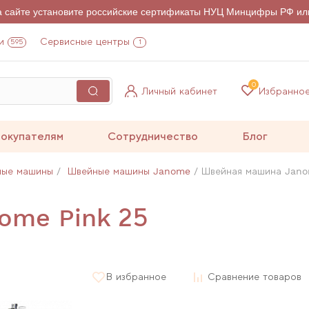
на сайте установите российские сертификаты НУЦ Минцифры РФ ил
и
Сервисные центры
595
1
0
Личный кабинет
Избранно
окупателям
Сотрудничество
Блог
ные машины
Швейные машины Janome
Швейная машина Jano
ome Pink 25
В избранное
Сравнение товаров