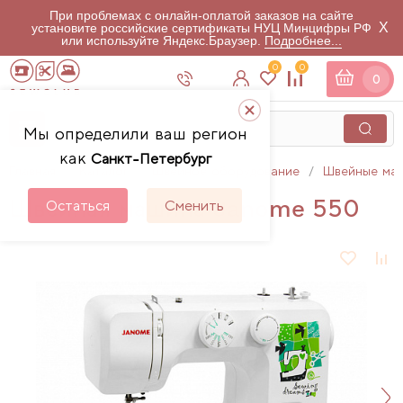
При проблемах с онлайн-оплатой заказов на сайте
X
установите российские сертификаты НУЦ Минцифры РФ
или используйте Яндекс.Браузер.
Подробнее...
0
0
0
Мы определили ваш регион
как
Санкт-Петербург
Главная
Каталог
Швейное оборудование
Швейные ма
Швейная машина Janome 550
Остаться
Сменить