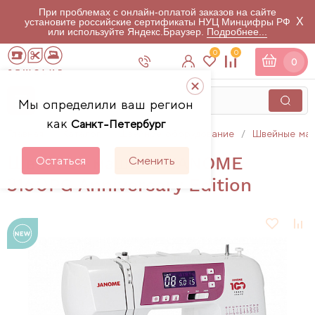
При проблемах с онлайн-оплатой заказов на сайте
X
установите российские сертификаты НУЦ Минцифры РФ
или используйте Яндекс.Браузер.
Подробнее...
0
0
0
Мы определили ваш регион
как
Санкт-Петербург
Главная
Каталог
Швейное оборудование
Швейные ма
Швейная машина JANOME
Остаться
Сменить
3160PG Anniversary Edition