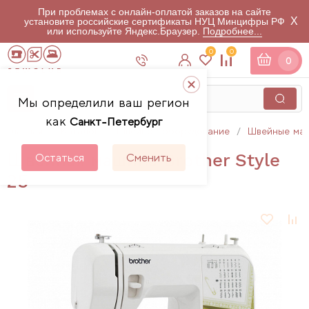
При проблемах с онлайн-оплатой заказов на сайте
X
установите российские сертификаты НУЦ Минцифры РФ
или используйте Яндекс.Браузер.
Подробнее...
0
0
0
Мы определили ваш регион
как
Санкт-Петербург
Главная
Каталог
Швейное оборудование
Швейные ма
Швейная машина Brother Style
Остаться
Сменить
25