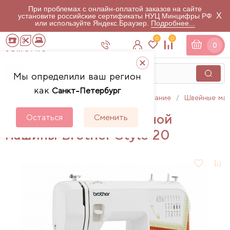
При проблемах с онлайн-оплатой заказов на сайте
X
установите российские сертификаты НУЦ Минцифры РФ
или используйте Яндекс.Браузер.
Подробнее...
0
0
0
Мы определили ваш регион
как
Санкт-Петербург
Главная
Каталог
Швейное оборудование
Швейные ма
Инструкции для швейной
Остаться
Сменить
машины Brother Style 20