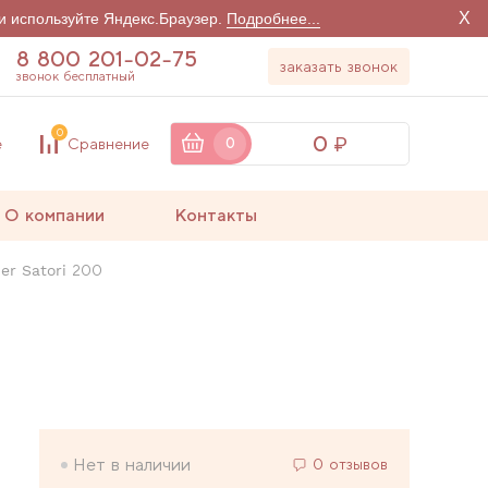
X
и используйте Яндекс.Браузер.
Подробнее...
8 800 201-02-75
заказать звонок
звонок бесплатный
0
0
е
Сравнение
0
О компании
Контакты
er Satori 200
Нет в наличии
0 отзывов