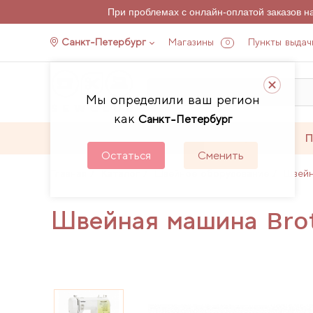
При проблемах с онлайн-оплатой заказов 
Санкт-Петербург
Магазины
Пункты выдач
0
Мы определили ваш регион
как
Санкт-Петербург
Каталог
Акции
П
Остаться
Сменить
Главная
Каталог
Швейное оборудование
Швей
Швейная машина Brot