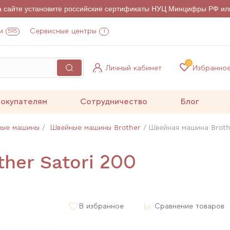
на сайте установите российские сертификаты НУЦ Минцифры РФ ил
и
Сервисные центры
595
1
0
Личный кабинет
Избранно
окупателям
Сотрудничество
Блог
ные машины
Швейные машины Brother
Швейная машина Broth
her Satori 200
В избранное
Сравнение товаров