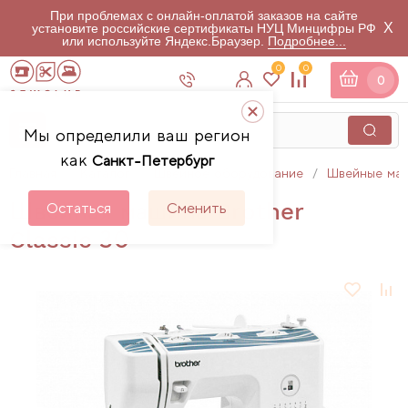
При проблемах с онлайн-оплатой заказов на сайте
X
установите российские сертификаты НУЦ Минцифры РФ
или используйте Яндекс.Браузер.
Подробнее...
0
0
0
Мы определили ваш регион
как
Санкт-Петербург
Главная
Каталог
Швейное оборудование
Швейные ма
Швейная машина Brother
Остаться
Сменить
Classic 30