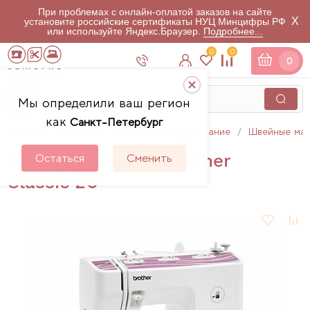
При проблемах с онлайн-оплатой заказов на сайте
X
установите российские сертификаты НУЦ Минцифры РФ
или используйте Яндекс.Браузер.
Подробнее...
0
0
0
Мы определили ваш регион
как
Санкт-Петербург
Главная
Каталог
Швейное оборудование
Швейные ма
Швейная машина Brother
Остаться
Сменить
Classic 20