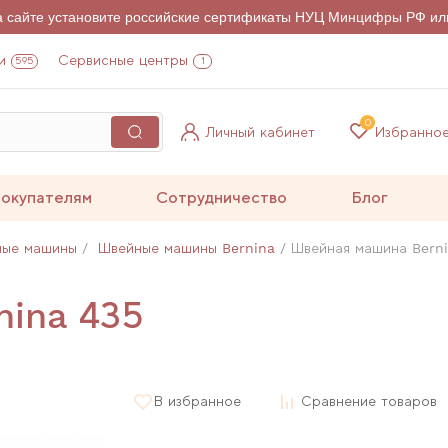
на сайте установите российские сертификаты НУЦ Минцифры РФ ил
и
Сервисные центры
595
1
0
Личный кабинет
Избранно
окупателям
Сотрудничество
Блог
ные машины
Швейные машины Bernina
Швейная машина Berni
nina 435
В избранное
Сравнение товаров