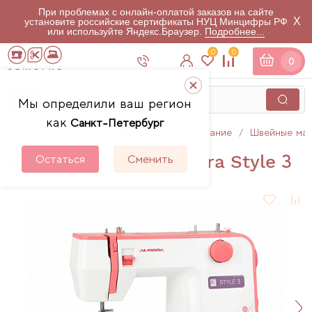
При проблемах с онлайн-оплатой заказов на сайте
X
установите российские сертификаты НУЦ Минцифры РФ
или используйте Яндекс.Браузер.
Подробнее...
0
0
0
Мы определили ваш регион
как
Санкт-Петербург
Главная
Каталог
Швейное оборудование
Швейные ма
Швейная машина Aurora Style 3
Остаться
Сменить