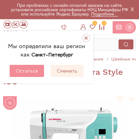
При проблемах с онлайн-оплатой заказов на сайте
X
установите российские сертификаты НУЦ Минцифры РФ
или используйте Яндекс.Браузер.
Подробнее...
0
0
0
Мы определили ваш регион
как
Санкт-Петербург
Главная
Каталог
Швейное оборудование
Швейные ма
Швейная машина Aurora Style
Остаться
Сменить
100
%